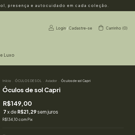
 Sol, presença e autocuidado em cada coleção.
Login
/
Cadastre-se
Carrinho
(
0
)
de Luxo
Início
.
ÓCULOS DE SOL
.
Aviador
.
Óculos de sol Capri
Óculos de sol Capri
R$149,00
7
x de
R$21,29
sem juros
R$134,10
com
Pix