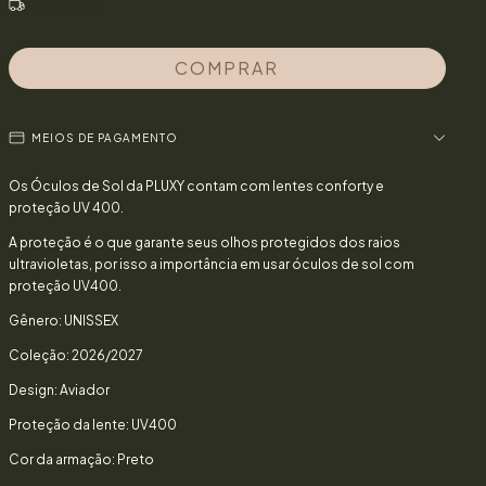
Frete grátis
MEIOS DE PAGAMENTO
Os Óculos de Sol da PLUXY contam com lentes conforty e
proteção UV 400.
A proteção é o que garante seus olhos protegidos dos raios
ultravioletas, por isso a importância em usar óculos de sol com
proteção UV400.
Gênero: UNISSEX
Coleção: 2026/2027
Design: Aviador
Proteção da lente: UV400
Cor da armação: Preto