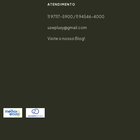
ATENDIMENTO
11 97117-5900 / 11 94546-4000
usepluxy@gmail.com
Visite o nosso Blog!