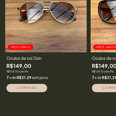
FRETE GRÁTIS
FRETE GRÁTI
Óculos de sol Zion
Óculos de s
R$149,00
R$149,0
R$134,10
com
Pix
R$134,10
com
Pix
7
x de
R$21,29
sem juros
7
x de
R$21,2