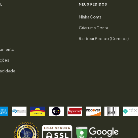
L
MEUS PEDIDOS
Minha Conta
Criar uma Conta
Rastrear Pedido (Correios)
gamento
uções
ivacidade