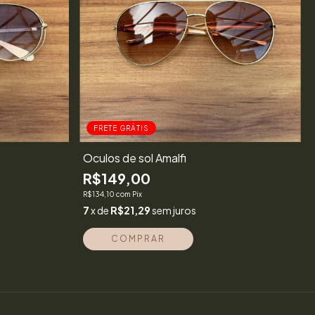
FRETE GRÁTIS
Óculos de sol Amalfi
R$149,00
R$134,10
com
Pix
7
x de
R$21,29
sem juros