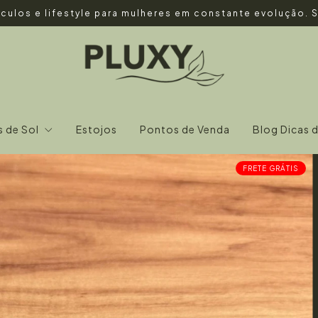
culos e lifestyle para mulheres em constante evolução.
s de Sol
Estojos
Pontos de Venda
Blog Dicas 
FRETE GRÁTIS