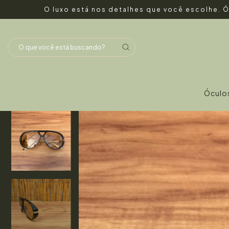
O luxo está nos detalhes que você escolhe. Ó
Óculo