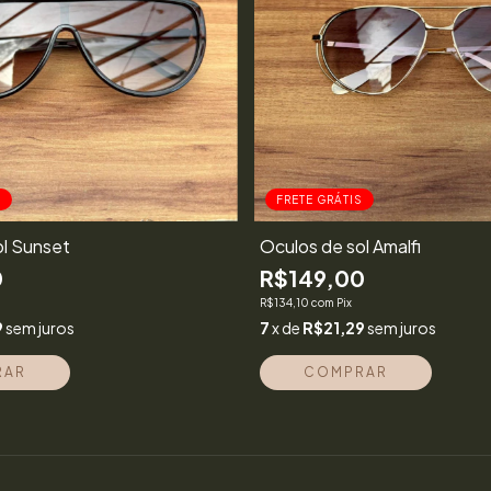
S
FRETE GRÁTIS
ol Sunset
Óculos de sol Amalfi
0
R$149,00
R$134,10
com
Pix
9
sem juros
7
x de
R$21,29
sem juros