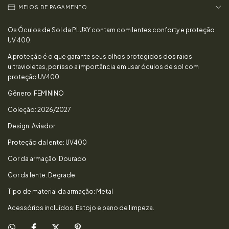
MEIOS DE PAGAMENTO
Os Óculos de Sol da PLUXY contam com lentes conforty e proteção
UV 400.
A proteção é o que garante seus olhos protegidos dos raios
ultravioletas, por isso a importância em usar óculos de sol com
proteção UV400.
Gênero: FEMININO
Coleção: 2026/2027
Design: Aviador
Proteção da lente: UV400
Cor da armação: Dourado
Cor da lente: Degrade
Tipo de material da armação: Metal
Acessórios incluídos: Estojo e pano de limpeza.