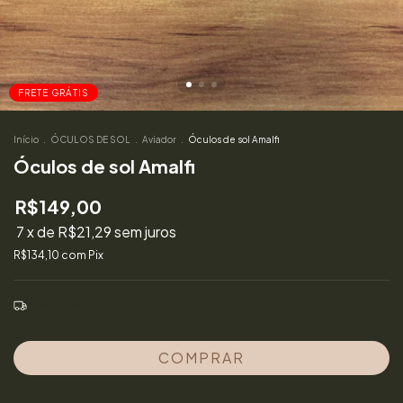
FRETE GRÁTIS
Início
.
ÓCULOS DE SOL
.
Aviador
.
Óculos de sol Amalfi
Óculos de sol Amalfi
R$149,00
7
x de
R$21,29
sem juros
R$134,10
com
Pix
Frete grátis