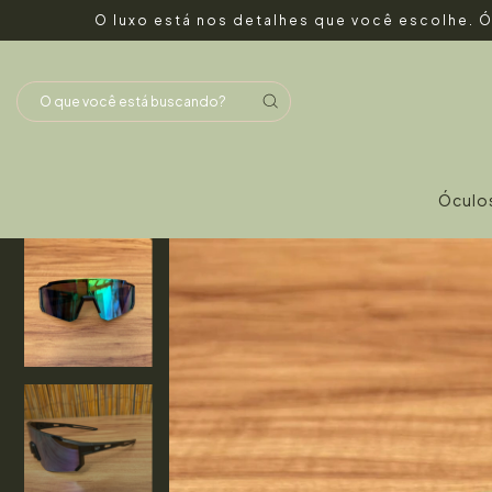
O luxo está nos detalhes que você escolhe. Ó
Óculo