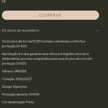
Frete grátis
MEIOS DE PAGAMENTO
Os Óculos de Sol da PLUXY contam com lentes conforty e
proteção UV 400.
A proteção é o que garante seus olhos protegidos dos raios
ultravioletas, por isso a importância em usar óculos de sol com
proteção UV400.
Gênero: UNISSEX
Coleção: 2026/2027
Design: Esportivo
Proteção da lente: UV400
Cor da armação: Preto