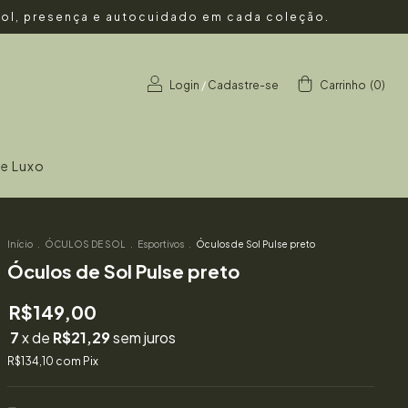
 Sol, presença e autocuidado em cada coleção.
Login
/
Cadastre-se
Carrinho
(
0
)
de Luxo
Início
.
ÓCULOS DE SOL
.
Esportivos
.
Óculos de Sol Pulse preto
Óculos de Sol Pulse preto
R$149,00
7
x de
R$21,29
sem juros
R$134,10
com
Pix