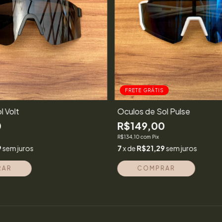
FRETE GRÁTIS
l Volt
Óculos de Sol Pulse
0
R$149,00
R$134,10
com
Pix
9
sem juros
7
x de
R$21,29
sem juros