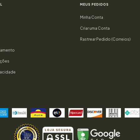
L
MEUS PEDIDOS
Minha Conta
Criar uma Conta
Rastrear Pedido (Correios)
gamento
uções
ivacidade