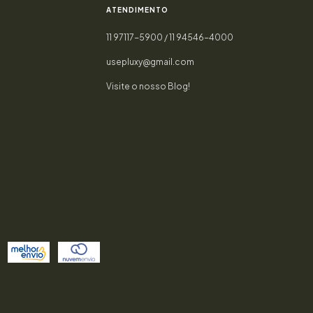
ATENDIMENTO
11 97117-5900 / 11 94546-4000
usepluxy@gmail.com
Visite o nosso Blog!