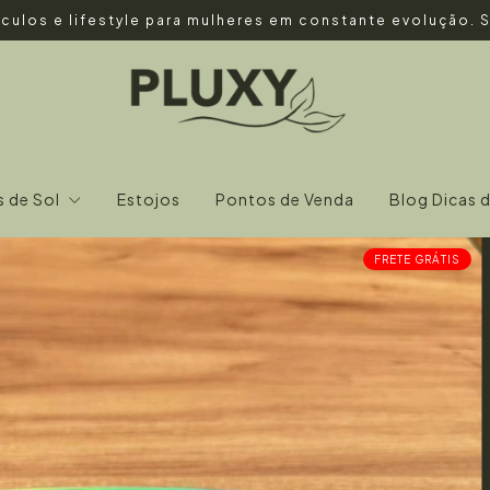
culos e lifestyle para mulheres em constante evolução.
s de Sol
Estojos
Pontos de Venda
Blog Dicas 
FRETE GRÁTIS