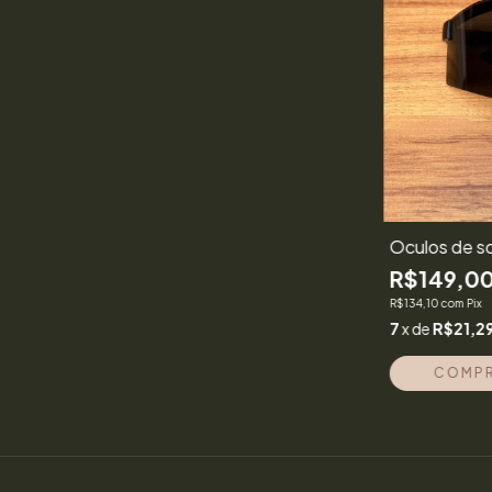
Óculos de so
R$149,0
R$134,10
com
Pix
7
x de
R$21,2