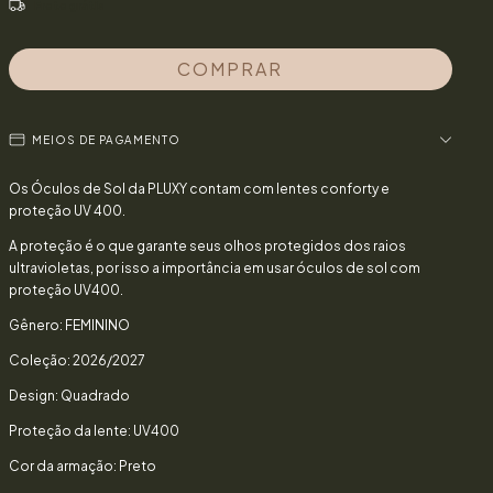
Frete grátis
MEIOS DE PAGAMENTO
Os Óculos de Sol da PLUXY contam com lentes conforty e
proteção UV 400.
A proteção é o que garante seus olhos protegidos dos raios
ultravioletas, por isso a importância em usar óculos de sol com
proteção UV400.
Gênero: FEMININO
Coleção: 2026/2027
Design: Quadrado
Proteção da lente: UV400
Cor da armação: Preto