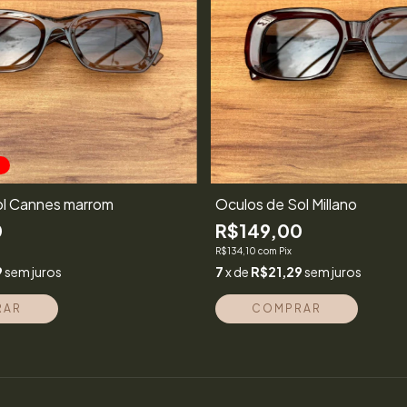
S
ol Cannes marrom
Óculos de Sol Millano
0
R$149,00
R$134,10
com
Pix
9
sem juros
7
x de
R$21,29
sem juros