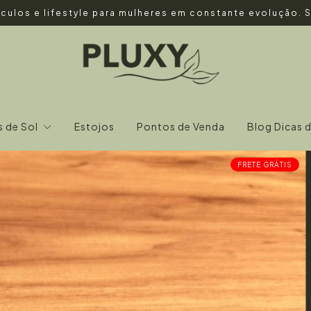
culos e lifestyle para mulheres em constante evolução.
s de Sol
Estojos
Pontos de Venda
Blog Dicas 
FRETE GRÁTIS