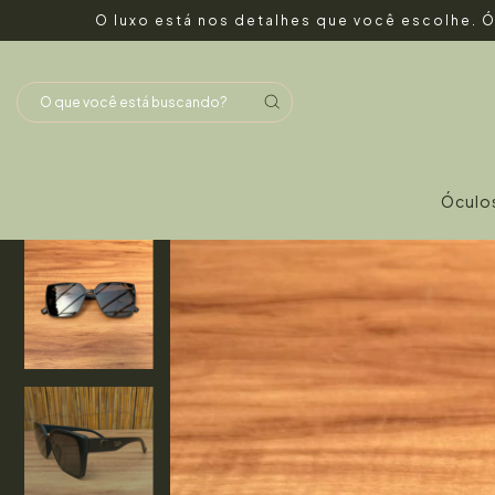
O luxo está nos detalhes que você escolhe. Ó
Óculo