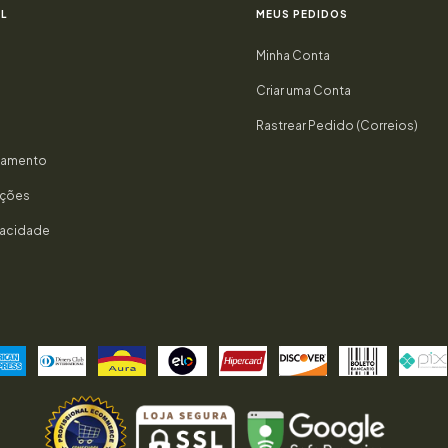
L
MEUS PEDIDOS
Minha Conta
Criar uma Conta
Rastrear Pedido (Correios)
gamento
uções
ivacidade