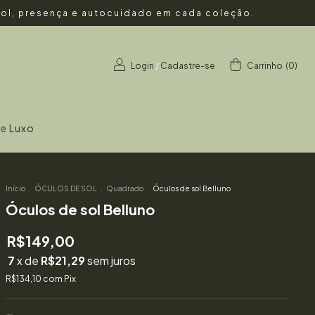
 Sol, presença e autocuidado em cada coleção.
Login
/
Cadastre-se
Carrinho
(
0
)
de Luxo
Início
.
ÓCULOS DE SOL
.
Quadrado
.
Óculos de sol Belluno
Óculos de sol Belluno
R$149,00
7
x de
R$21,29
sem juros
R$134,10
com
Pix