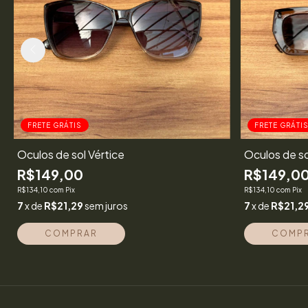
FRETE GRÁTIS
FRETE GRÁTI
Óculos de sol Vértice
Óculos de s
R$149,00
R$149,0
R$134,10
com
Pix
R$134,10
com
Pix
7
x de
R$21,29
sem juros
7
x de
R$21,2